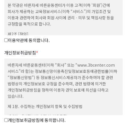
본 약관은 바른자세 바른운동센터가 이용 고객(이하 ‘회원’)간에
회사가 제공하는 교육정보서비스(이하 “서비스”)의 가입조건 및
이용과 관련하여 회사와 회원 사이에 권리ㆍ의무 및 책임사항 등을
규정함을 목적으로 합니다.
제2조 [정의]
이용약관에 동의합니다.
① 본 약관에서 사용하는 용어의 정의는 다음과 같습니다.
1.”이용자”라 함은 “회사”의 웹사이트에 접속하여 본 약관에 따라
개인정보취급방침
*
“회사”가 제공하는 “콘텐츠” 및 제반서비스를 이용하는 “회원” 및
“비회원”을 말합니다.
바른자세 바른운동센터(이하 “회사” 또는 “www.3bcenter.com
2.”회원”이라 함은 회사의 웹사이트에 접속하여 본 약관에 동의
서비스”라 함)는 정보통신망이용촉진및정보보호등에관한법률(이하
함으로써 회사와 이용계약을 체결하고 아이디(ID)를 부여받은 자로서
“정보통신망법”) 등 정보통신서비스제공자가 준수하여야 할 관련
회사가 제공하는 정보와 서비스를 지속적으로 이용할 수 있는 자를
법령상의 개인정보보호 규정을 준수하며, 관련 법령에 의거한
말합니다.
개인정보취급방침을 정하여 이용자 권익 보호에 최선을 다하고
3.”콘텐츠”라 함은 회사 웹사이트에서 제공하는 온라인 강좌 및 기타
있습니다.
관련정보를 의미함으로서, 정보통신망이용촉진 및 정보보호 등에
제 1장. 수집하는 개인정보의 항목 및 수집방법
관한 법률 제2조 제1항 제1호의 규정에 의한 정보통신망에서
사용되는 부호ㆍ문자ㆍ음성ㆍ음향ㆍ이미지 또는 영상 등으로 표현된
제 2장. 개인정보의 수집 및 이용목적
자료 또는 정보를 말합니다.
개인정보취급방침에 동의합니다.
4.”아이디(ID)”라 함은 회원의 식별 및 서비스 이용을 위하여 회원이
제 3장. 개인정보 수집에 대한 동의