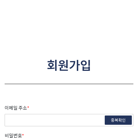
콘텐츠로
건너뛰기
회원가입
이메일 주소
*
중복확인
비밀번호
*