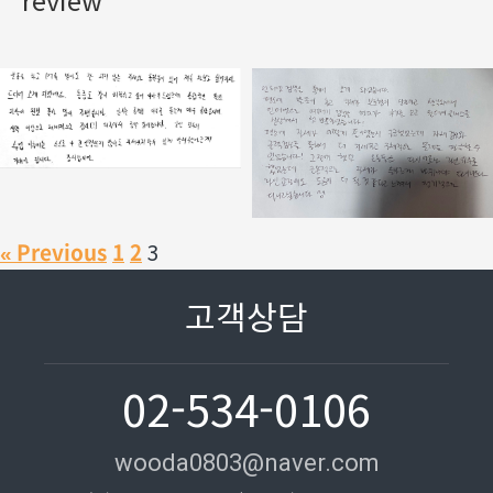
« Previous
1
2
3
고객상담
02-534-0106
wooda0803@naver.com