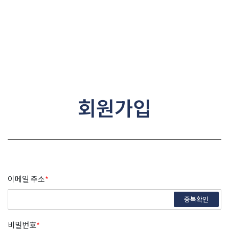
콘텐츠로
건너뛰기
회원가입
이메일 주소
*
중복확인
비밀번호
*