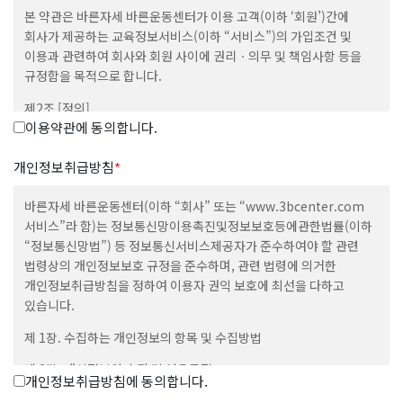
본 약관은 바른자세 바른운동센터가 이용 고객(이하 ‘회원’)간에
회사가 제공하는 교육정보서비스(이하 “서비스”)의 가입조건 및
이용과 관련하여 회사와 회원 사이에 권리ㆍ의무 및 책임사항 등을
규정함을 목적으로 합니다.
제2조 [정의]
이용약관에 동의합니다.
① 본 약관에서 사용하는 용어의 정의는 다음과 같습니다.
1.”이용자”라 함은 “회사”의 웹사이트에 접속하여 본 약관에 따라
개인정보취급방침
*
“회사”가 제공하는 “콘텐츠” 및 제반서비스를 이용하는 “회원” 및
“비회원”을 말합니다.
바른자세 바른운동센터(이하 “회사” 또는 “www.3bcenter.com
2.”회원”이라 함은 회사의 웹사이트에 접속하여 본 약관에 동의
서비스”라 함)는 정보통신망이용촉진및정보보호등에관한법률(이하
함으로써 회사와 이용계약을 체결하고 아이디(ID)를 부여받은 자로서
“정보통신망법”) 등 정보통신서비스제공자가 준수하여야 할 관련
회사가 제공하는 정보와 서비스를 지속적으로 이용할 수 있는 자를
법령상의 개인정보보호 규정을 준수하며, 관련 법령에 의거한
말합니다.
개인정보취급방침을 정하여 이용자 권익 보호에 최선을 다하고
3.”콘텐츠”라 함은 회사 웹사이트에서 제공하는 온라인 강좌 및 기타
있습니다.
관련정보를 의미함으로서, 정보통신망이용촉진 및 정보보호 등에
제 1장. 수집하는 개인정보의 항목 및 수집방법
관한 법률 제2조 제1항 제1호의 규정에 의한 정보통신망에서
사용되는 부호ㆍ문자ㆍ음성ㆍ음향ㆍ이미지 또는 영상 등으로 표현된
제 2장. 개인정보의 수집 및 이용목적
자료 또는 정보를 말합니다.
개인정보취급방침에 동의합니다.
4.”아이디(ID)”라 함은 회원의 식별 및 서비스 이용을 위하여 회원이
제 3장. 개인정보 수집에 대한 동의