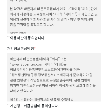
본 약관은 바른자세 바른운동센터가 이용 고객(이하 ‘회원’)간에
회사가 제공하는 교육정보서비스(이하 “서비스”)의 가입조건 및
이용과 관련하여 회사와 회원 사이에 권리ㆍ의무 및 책임사항
등을 규정함을 목적으로 합니다.
제2조 [정의]
이용약관에 동의합니다.
① 본 약관에서 사용하는 용어의 정의는 다음과 같습니다.
1.”이용자”라 함은 “회사”의 웹사이트에 접속하여 본 약관에
개인정보취급방침
*
따라 “회사”가 제공하는 “콘텐츠” 및 제반서비스를 이용하는
“회원” 및 “비회원”을 말합니다.
바른자세 바른운동센터(이하 “회사” 또는
2.”회원”이라 함은 회사의 웹사이트에 접속하여 본 약관에 동의
“www.3bcenter.com 서비스”라 함)는
함으로써 회사와 이용계약을 체결하고 아이디(ID)를 부여받은
정보통신망이용촉진및정보보호등에관한법률(이하
자로서 회사가 제공하는 정보와 서비스를 지속적으로 이용할 수
“정보통신망법”) 등 정보통신서비스제공자가 준수하여야 할
있는 자를 말합니다.
관련 법령상의 개인정보보호 규정을 준수하며, 관련 법령에
3.”콘텐츠”라 함은 회사 웹사이트에서 제공하는 온라인 강좌 및
의거한 개인정보취급방침을 정하여 이용자 권익 보호에 최선을
기타 관련정보를 의미함으로서, 정보통신망이용촉진 및
다하고 있습니다.
정보보호 등에 관한 법률 제2조 제1항 제1호의 규정에 의한
제 1장. 수집하는 개인정보의 항목 및 수집방법
정보통신망에서 사용되는 부호ㆍ문자ㆍ음성ㆍ음향ㆍ이미지
개인정보취급방침에 동의합니다.
또는 영상 등으로 표현된 자료 또는 정보를 말합니다.