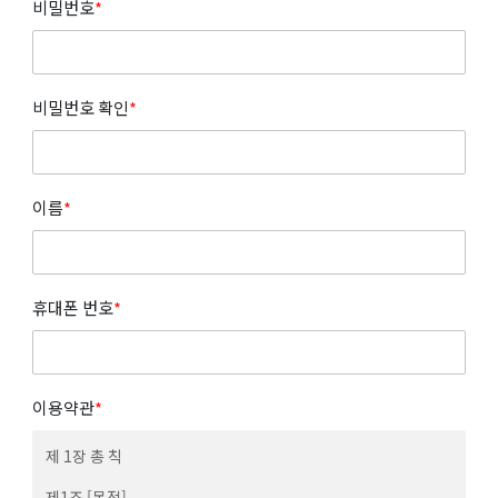
비밀번호
*
비밀번호 확인
*
이름
*
휴대폰 번호
*
이용약관
*
제 1장 총 칙
제1조 [목적]