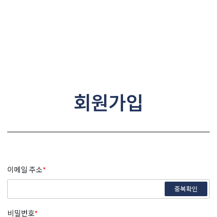
콘텐츠로
건너뛰기
회원가입
이메일 주소
*
중복확인
비밀번호
*