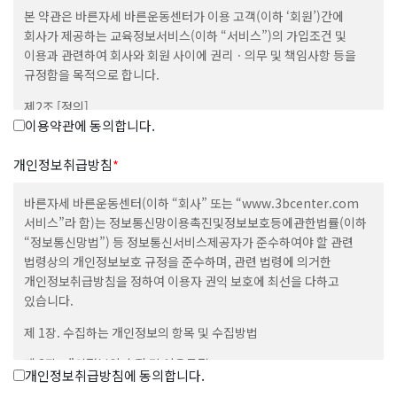
본 약관은 바른자세 바른운동센터가 이용 고객(이하 ‘회원’)간에
회사가 제공하는 교육정보서비스(이하 “서비스”)의 가입조건 및
이용과 관련하여 회사와 회원 사이에 권리ㆍ의무 및 책임사항 등을
규정함을 목적으로 합니다.
제2조 [정의]
이용약관에 동의합니다.
① 본 약관에서 사용하는 용어의 정의는 다음과 같습니다.
1.”이용자”라 함은 “회사”의 웹사이트에 접속하여 본 약관에 따라
개인정보취급방침
*
“회사”가 제공하는 “콘텐츠” 및 제반서비스를 이용하는 “회원” 및
“비회원”을 말합니다.
바른자세 바른운동센터(이하 “회사” 또는 “www.3bcenter.com
2.”회원”이라 함은 회사의 웹사이트에 접속하여 본 약관에 동의
서비스”라 함)는 정보통신망이용촉진및정보보호등에관한법률(이하
함으로써 회사와 이용계약을 체결하고 아이디(ID)를 부여받은 자로서
“정보통신망법”) 등 정보통신서비스제공자가 준수하여야 할 관련
회사가 제공하는 정보와 서비스를 지속적으로 이용할 수 있는 자를
법령상의 개인정보보호 규정을 준수하며, 관련 법령에 의거한
말합니다.
개인정보취급방침을 정하여 이용자 권익 보호에 최선을 다하고
3.”콘텐츠”라 함은 회사 웹사이트에서 제공하는 온라인 강좌 및 기타
있습니다.
관련정보를 의미함으로서, 정보통신망이용촉진 및 정보보호 등에
제 1장. 수집하는 개인정보의 항목 및 수집방법
관한 법률 제2조 제1항 제1호의 규정에 의한 정보통신망에서
사용되는 부호ㆍ문자ㆍ음성ㆍ음향ㆍ이미지 또는 영상 등으로 표현된
제 2장. 개인정보의 수집 및 이용목적
자료 또는 정보를 말합니다.
개인정보취급방침에 동의합니다.
4.”아이디(ID)”라 함은 회원의 식별 및 서비스 이용을 위하여 회원이
제 3장. 개인정보 수집에 대한 동의