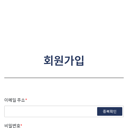
콘텐츠로
건너뛰기
회원가입
이메일 주소
*
중복확인
비밀번호
*