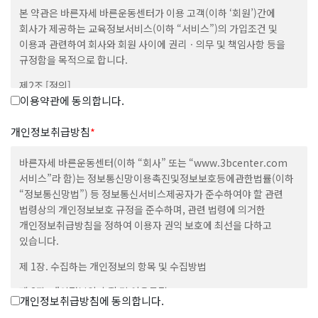
본 약관은 바른자세 바른운동센터가 이용 고객(이하 ‘회원’)간에
회사가 제공하는 교육정보서비스(이하 “서비스”)의 가입조건 및
이용과 관련하여 회사와 회원 사이에 권리ㆍ의무 및 책임사항 등을
규정함을 목적으로 합니다.
제2조 [정의]
이용약관에 동의합니다.
① 본 약관에서 사용하는 용어의 정의는 다음과 같습니다.
1.”이용자”라 함은 “회사”의 웹사이트에 접속하여 본 약관에 따라
개인정보취급방침
*
“회사”가 제공하는 “콘텐츠” 및 제반서비스를 이용하는 “회원” 및
“비회원”을 말합니다.
바른자세 바른운동센터(이하 “회사” 또는 “www.3bcenter.com
2.”회원”이라 함은 회사의 웹사이트에 접속하여 본 약관에 동의
서비스”라 함)는 정보통신망이용촉진및정보보호등에관한법률(이하
함으로써 회사와 이용계약을 체결하고 아이디(ID)를 부여받은 자로서
“정보통신망법”) 등 정보통신서비스제공자가 준수하여야 할 관련
회사가 제공하는 정보와 서비스를 지속적으로 이용할 수 있는 자를
법령상의 개인정보보호 규정을 준수하며, 관련 법령에 의거한
말합니다.
개인정보취급방침을 정하여 이용자 권익 보호에 최선을 다하고
3.”콘텐츠”라 함은 회사 웹사이트에서 제공하는 온라인 강좌 및 기타
있습니다.
관련정보를 의미함으로서, 정보통신망이용촉진 및 정보보호 등에
제 1장. 수집하는 개인정보의 항목 및 수집방법
관한 법률 제2조 제1항 제1호의 규정에 의한 정보통신망에서
사용되는 부호ㆍ문자ㆍ음성ㆍ음향ㆍ이미지 또는 영상 등으로 표현된
제 2장. 개인정보의 수집 및 이용목적
자료 또는 정보를 말합니다.
개인정보취급방침에 동의합니다.
4.”아이디(ID)”라 함은 회원의 식별 및 서비스 이용을 위하여 회원이
제 3장. 개인정보 수집에 대한 동의