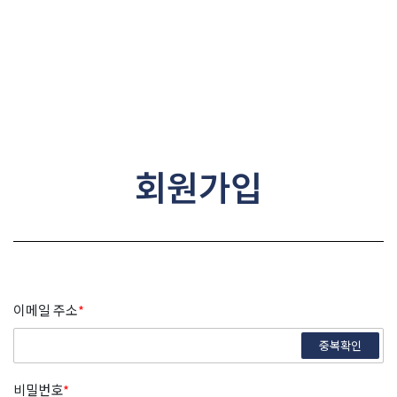
콘텐츠로
건너뛰기
회원가입
이메일 주소
*
중복확인
비밀번호
*