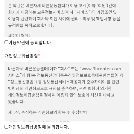
본 약관은 바른자세 바른운동센터가 이용 고객(이하 ‘회원’)간에
회사가 제공하는 교육정보서비스(이하 “서비스”)의 가입조건 및
이용과 관련하여 회사와 회원 사이에 권리ㆍ의무 및 책임사항 등을
규정함을 목적으로 합니다.
제2조 [정의]
이용약관에 동의합니다.
① 본 약관에서 사용하는 용어의 정의는 다음과 같습니다.
1.”이용자”라 함은 “회사”의 웹사이트에 접속하여 본 약관에 따라
개인정보취급방침
*
“회사”가 제공하는 “콘텐츠” 및 제반서비스를 이용하는 “회원” 및
“비회원”을 말합니다.
바른자세 바른운동센터(이하 “회사” 또는 “www.3bcenter.com
2.”회원”이라 함은 회사의 웹사이트에 접속하여 본 약관에 동의
서비스”라 함)는 정보통신망이용촉진및정보보호등에관한법률(이하
함으로써 회사와 이용계약을 체결하고 아이디(ID)를 부여받은 자로서
“정보통신망법”) 등 정보통신서비스제공자가 준수하여야 할 관련
회사가 제공하는 정보와 서비스를 지속적으로 이용할 수 있는 자를
법령상의 개인정보보호 규정을 준수하며, 관련 법령에 의거한
말합니다.
개인정보취급방침을 정하여 이용자 권익 보호에 최선을 다하고
3.”콘텐츠”라 함은 회사 웹사이트에서 제공하는 온라인 강좌 및 기타
있습니다.
관련정보를 의미함으로서, 정보통신망이용촉진 및 정보보호 등에
제 1장. 수집하는 개인정보의 항목 및 수집방법
관한 법률 제2조 제1항 제1호의 규정에 의한 정보통신망에서
사용되는 부호ㆍ문자ㆍ음성ㆍ음향ㆍ이미지 또는 영상 등으로 표현된
제 2장. 개인정보의 수집 및 이용목적
자료 또는 정보를 말합니다.
개인정보취급방침에 동의합니다.
4.”아이디(ID)”라 함은 회원의 식별 및 서비스 이용을 위하여 회원이
제 3장. 개인정보 수집에 대한 동의