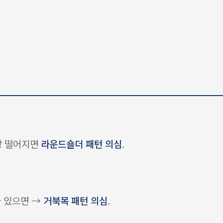
이상 떨어지면
라운드숄더 패턴 의심
.
와 있으면 →
거북목 패턴 의심
.