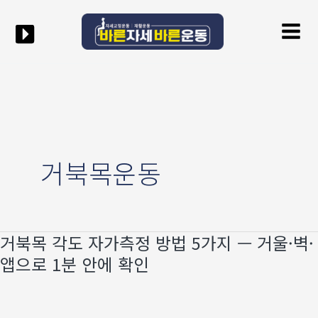
콘텐츠로
Mai
건너뛰기
Men
거북목운동
거북목 각도 자가측정 방법 5가지 — 거울·벽·
거북목
각도
앱으로 1분 안에 확인
자가측정
방법
5가지
—