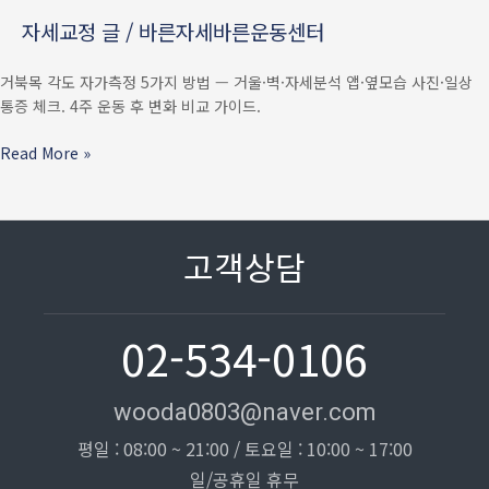
거울
자세교정 글
/
바른자세바른운동센터
·
벽
거북목 각도 자가측정 5가지 방법 — 거울·벽·자세분석 앱·옆모습 사진·일상
·
통증 체크. 4주 운동 후 변화 비교 가이드.
앱으로
1분
Read More »
안에
확인
고객상담
02-534-0106
wooda0803@naver.com
평일 : 08:00 ~ 21:00 / 토요일 : 10:00 ~ 17:00
일/공휴일 휴무