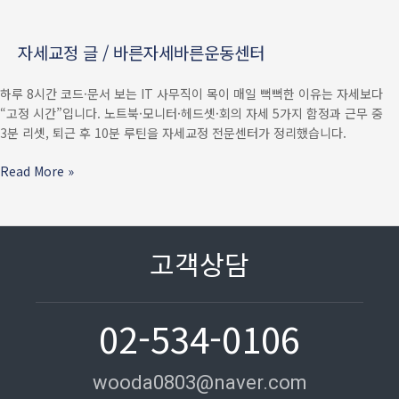
이유
—
자세교정 글
/
바른자세바른운동센터
노트북
·
하루 8시간 코드·문서 보는 IT 사무직이 목이 매일 뻑뻑한 이유는 자세보다
코드리뷰
“고정 시간”입니다. 노트북·모니터·헤드셋·회의 자세 5가지 함정과 근무 중
자세
3분 리셋, 퇴근 후 10분 루틴을 자세교정 전문센터가 정리했습니다.
5가지
함정과
Read More »
근무
중
3분
리셋법
고객상담
02-534-0106
wooda0803@naver.com