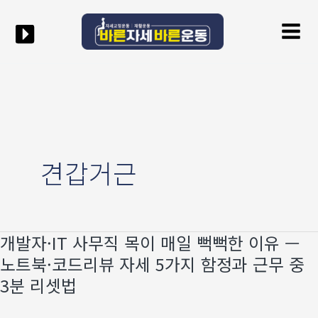
콘텐츠로
Mai
건너뛰기
Men
견갑거근
개발자·IT 사무직 목이 매일 뻑뻑한 이유 —
개발자
·IT
노트북·코드리뷰 자세 5가지 함정과 근무 중
사무직
3분 리셋법
목이
매일
뻑뻑한