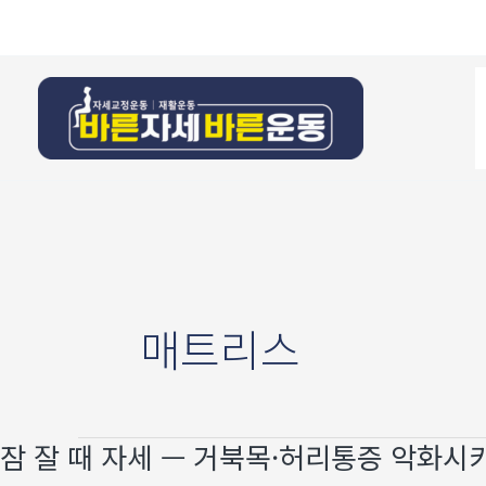
콘텐츠로
건너뛰기
매트리스
잠 잘 때 자세 — 거북목·허리통증 악화시
잠
잘