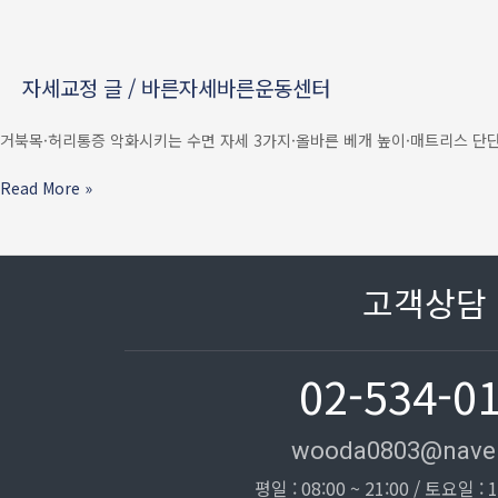
때
자세
—
자세교정 글
/
바른자세바른운동센터
거북목
·
허리통증
거북목·허리통증 악화시키는 수면 자세 3가지·올바른 베개 높이·매트리스 단단
악화시키는
수면
Read More »
자세
3가지
+
베개
고객상담
·
매트리스
선택법
02-534-0
wooda0803@nave
평일 : 08:00 ~ 21:00 / 토요일 : 1