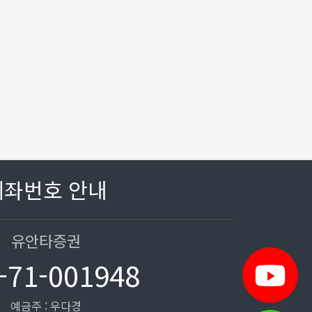
계좌번호 안내
유안타증권
-71-001948
예금주 : 우다경