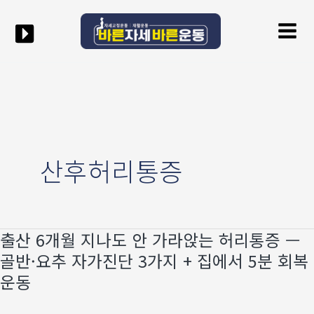
콘텐츠로
Mai
건너뛰기
Men
산후허리통증
출산 6개월 지나도 안 가라앉는 허리통증 —
출산
6개월
골반·요추 자가진단 3가지 + 집에서 5분 회복
지나도
운동
안
가라앉는
허리통증