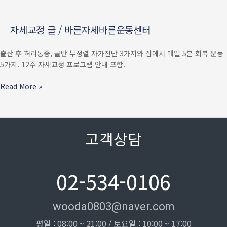
—
골반
자세교정 글
/
바른자세바른운동센터
·
요추
출산 후 허리통증, 골반 부정렬 자가진단 3가지와 집에서 매일 5분 회복 운동
자가진단
5가지. 12주 자세교정 프로그램 안내 포함.
3가지
+
Read More »
집에서
5분
회복
운동
고객상담
02-534-0106
wooda0803@naver.com
평일 : 08:00 ~ 21:00 / 토요일 : 10:00 ~ 17:00