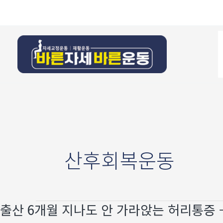
콘텐츠로
건너뛰기
산후회복운동
출산 6개월 지나도 안 가라앉는 허리통증 —
출산
6개월