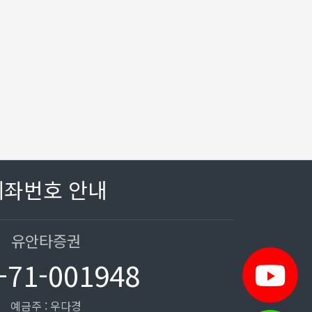
계좌번호 안내
유안타증권
-71-001948
예금주 : 우다경