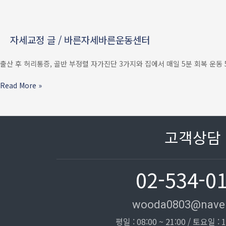
지나도
안
가라앉는
자세교정 글
/
바른자세바른운동센터
허리통증
—
골반
출산 후 허리통증, 골반 부정렬 자가진단 3가지와 집에서 매일 5분 회복 운동 
·
요추
Read More »
자가진단
3가지
+
집에서
고객상담
5분
회복
운동
02-534-0
wooda0803@nave
평일 : 08:00 ~ 21:00 / 토요일 : 1