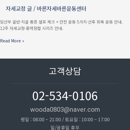
·
자세교정 글
/
바른자세바른운동센터
산후
골반
임산부 골반·치골 통증 셀프 체크 + 안전 운동 5가지·산후 회복 운동 안내.
·
12주 자세교정·중력정렬 시리즈 안내.
치골
통증
Read More »
셀프
체크
+
안전
고객상담
운동
5가지
02-534-0106
wooda0803@naver.com
평일 : 08:00 ~ 21:00 / 토요일 : 10:00 ~ 17:00
일/공휴일 휴무