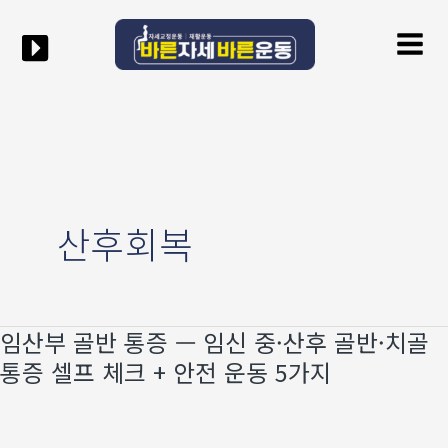
콘텐츠로
Mai
건너뛰기
Men
산후회복
임산부 골반 통증 — 임신 중·산후 골반·치골
임산부
골반
통증 셀프 체크 + 안전 운동 5가지
통증
—
임신
중