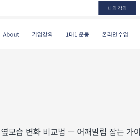
나의 강의
About
기업강의
1대1 운동
온라인수업
후 옆모습 변화 비교법 — 어깨말림 잡는 가