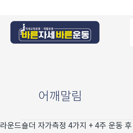
콘텐츠로
건너뛰기
어깨말림
라운드숄더 자가측정 4가지 + 4주 운동 
라운드숄더
자가측정