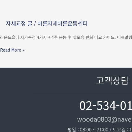
4가지
+
4주
자세교정 글
/
바른자세바른운동센터
운동
후
옆모습
라운드숄더 자가측정 4가지 + 4주 운동 후 옆모습 변화 비교 가이드. 어깨말림
변화
비교법
Read More »
—
어깨말림
잡는
가이드
고객상담
02-534-0
wooda0803@nave
평일 : 08:00 ~ 21:00 / 토요일 : 1