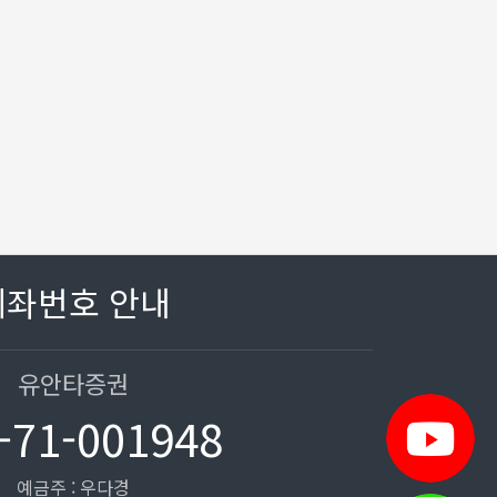
계좌번호 안내
유안타증권
-71-001948
예금주 : 우다경