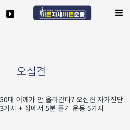
콘텐츠로
Mai
건너뛰기
Men
오십견
50대 어깨가 안 올라간다? 오십견 자가진단
50대
어깨가
3가지 + 집에서 5분 풀기 운동 5가지
안
올라간다?
오십견
자가진단