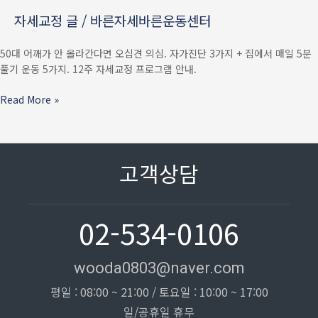
3가지
자세교정 글
/
바른자세바른운동센터
+
집에서
50대 어깨가 안 올라간다면 오십견 의심. 자가진단 3가지 + 집에서 매일 5분
5분
풀기 운동 5가지. 12주 자세교정 프로그램 안내.
풀기
운동
Read More »
5가지
고객상담
02-534-0106
wooda0803@naver.com
평일 : 08:00 ~ 21:00 / 토요일 : 10:00 ~ 17:00
일/공휴일 휴무