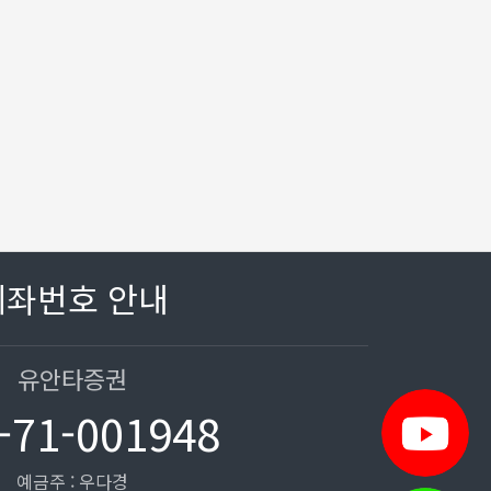
계좌번호 안내
유안타증권
-71-001948
예금주 : 우다경