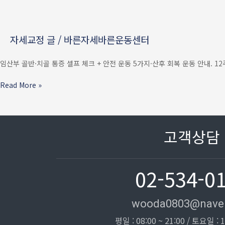
통증
—
임신
자세교정 글
/
바른자세바른운동센터
중
·
산후
임산부 골반·치골 통증 셀프 체크 + 안전 운동 5가지·산후 회복 운동 안내. 1
골반
·
Read More »
치골
통증
셀프
체크
고객상담
+
안전
운동
02-534-0
5가지
wooda0803@nave
평일 : 08:00 ~ 21:00 / 토요일 : 1