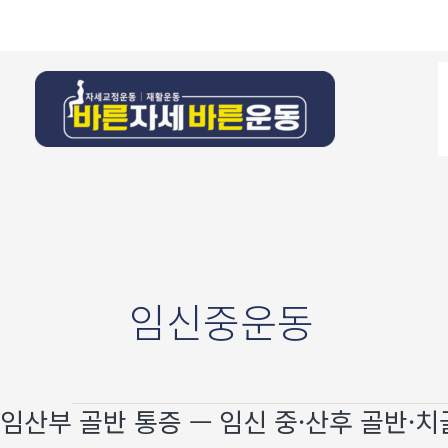
콘텐츠로
건너뛰기
임신중운동
임산부 골반 통증 — 임신 중·산후 골반·치
임산부
골반