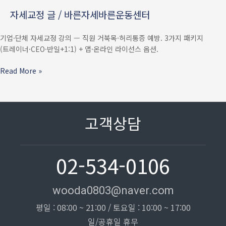
사무직
자세교정 글
/
바른자세바른운동센터
거북목
·
기업·단체 자세교정 강의 — 직원 거북목·허리통증 예방. 3가지 패키지
허리통증
(트레이너·CEO·반일+1:1) + 앱·온라인 라이선스 옵션.
줄이는
워크플레이스
Read More »
솔루션
고객상담
02-534-0106
wooda0803@naver.com
평일 : 08:00 ~ 21:00 / 토요일 : 10:00 ~ 17:00
일/공휴일 휴무