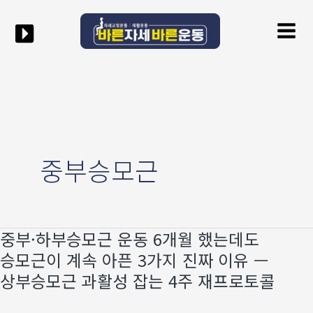
콘텐츠로
Mai
건너뛰기
Men
중부승모근
중부·하부승모근 운동 6개월 했는데도
중부
·
승모근이 계속 아픈 3가지 진짜 이유 —
하부승모근
상부승모근 과활성 잡는 4주 재프로토콜
운동
6개월
했는데도