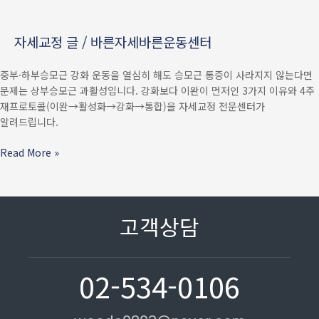
승모근이
계속
자세교정 글
/
바른자세바른운동센터
아픈
3가지
중부·하부승모근 강화 운동을 열심히 해도 승모근 통증이 사라지지 않는다면
진짜
문제는 상부승모근 과활성입니다. 강화보다 이완이 먼저인 3가지 이유와 4주
이유
재프로토콜(이완→활성화→강화→통합)을 자세교정 전문센터가
—
알려드립니다.
상부승모근
과활성
Read More »
잡는
4주
재프로토콜
고객상담
02-534-0106