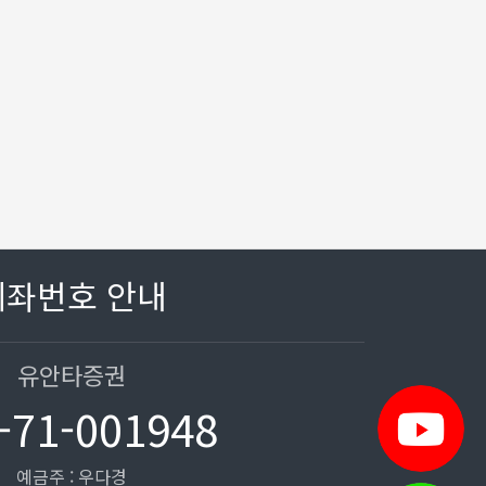
계좌번호 안내
유안타증권
-71-001948
예금주 : 우다경