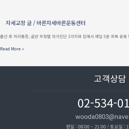
지나도
안
가라앉는
자세교정 글
/
바른자세바른운동센터
허리통증
—
골반
출산 후 허리통증, 골반 부정렬 자가진단 3가지와 집에서 매일 5분 회복 운동 
·
요추
Read More »
자가진단
3가지
+
집에서
고객상담
5분
회복
운동
02-534-0
wooda0803@nave
평일 : 08:00 ~ 21:00 / 토요일 : 1