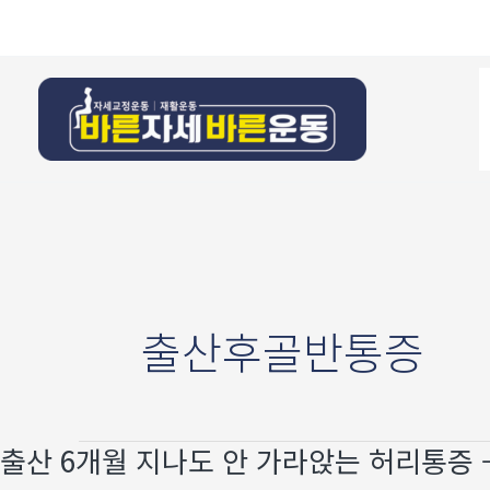
콘텐츠로
건너뛰기
출산후골반통증
출산 6개월 지나도 안 가라앉는 허리통증 —
출산
6개월