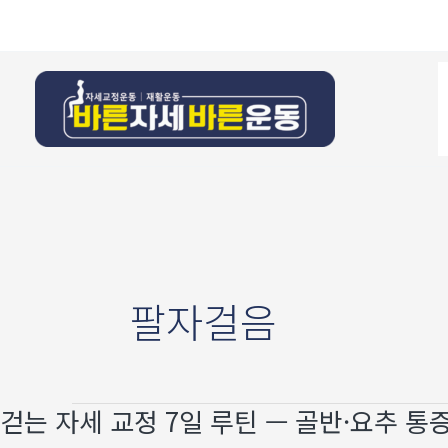
콘텐츠로
건너뛰기
팔자걸음
걷는 자세 교정 7일 루틴 — 골반·요추 통
걷는
자세