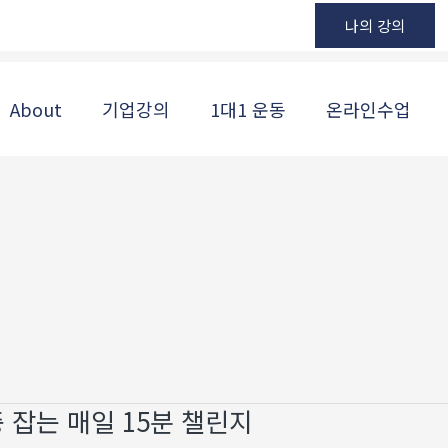
나의 강의
About
기업강의
1대1 운동
온라인수업
증 잡는 매일 15분 챌린지