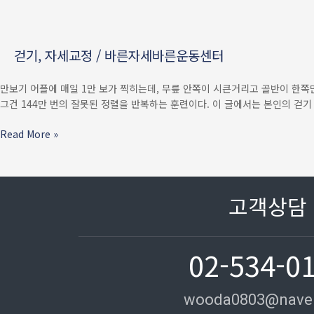
교정
7일
루틴
걷기
,
자세교정
/
바른자세바른운동센터
—
골반
·
만보기 어플에 매일 1만 보가 찍히는데, 무릎 안쪽이 시큰거리고 골반이 한쪽
요추
그건 144만 번의 잘못된 정렬을 반복하는 훈련이다. 이 글에서는 본인의 걷기 
통증
잡는
Read More »
매일
15분
챌린지
고객상담
02-534-0
wooda0803@nave