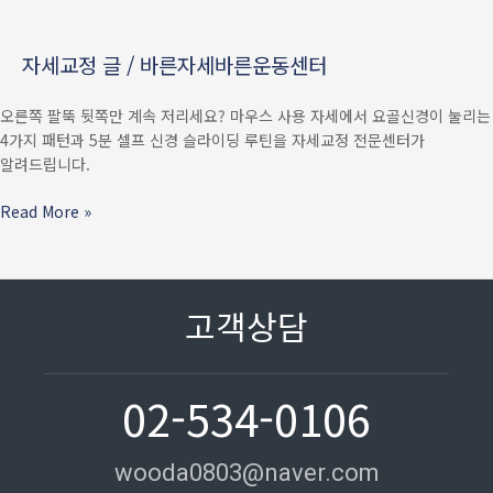
마우스
잡는
자세교정 글
/
바른자세바른운동센터
팔에
요골신경이
오른쪽 팔뚝 뒷쪽만 계속 저리세요? 마우스 사용 자세에서 요골신경이 눌리는
눌리는
4가지 패턴과 5분 셀프 신경 슬라이딩 루틴을 자세교정 전문센터가
4가지
알려드립니다.
패턴
+
Read More »
5분
신경
슬라이딩
루틴
고객상담
02-534-0106
wooda0803@naver.com