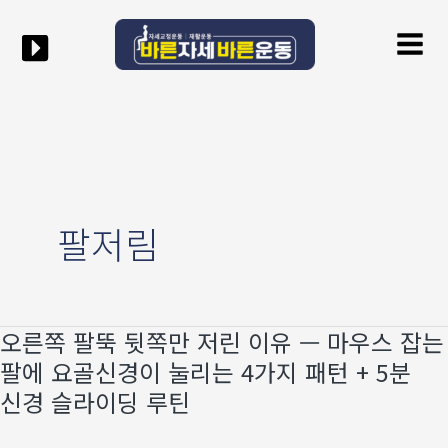
콘텐츠로
Mai
건너뛰기
Men
팔저림
오른쪽 팔뚝 뒷쪽만 저린 이유 — 마우스 잡는
오른쪽
팔뚝
팔에 요골신경이 눌리는 4가지 패턴 + 5분
뒷쪽만
신경 슬라이딩 루틴
저린
이유
—