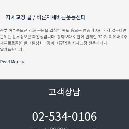
승모근이
계속
자세교정 글
/
바른자세바른운동센터
아픈
3가지
중부·하부승모근 강화 운동을 열심히 해도 승모근 통증이 사라지지 않는다면
진짜
문제는 상부승모근 과활성입니다. 강화보다 이완이 먼저인 3가지 이유와 4주
이유
재프로토콜(이완→활성화→강화→통합)을 자세교정 전문센터가
—
알려드립니다.
상부승모근
과활성
Read More »
잡는
4주
재프로토콜
고객상담
02-534-0106