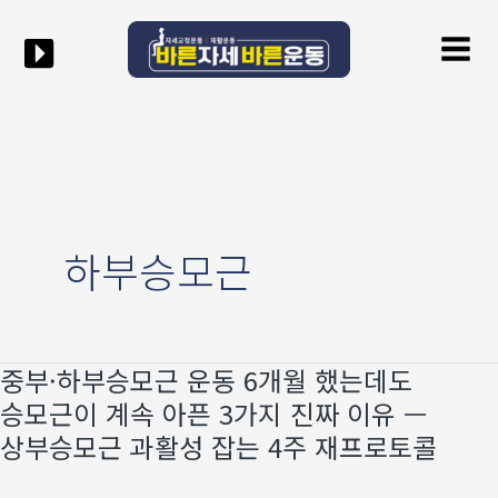
콘텐츠로
Mai
건너뛰기
Men
하부승모근
중부·하부승모근 운동 6개월 했는데도
중부
·
승모근이 계속 아픈 3가지 진짜 이유 —
하부승모근
상부승모근 과활성 잡는 4주 재프로토콜
운동
6개월
했는데도