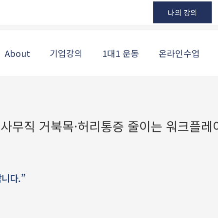
나의 강의
About
기업강의
1대1 운동
온라인수업
— 사무직 거북목·허리통증 줄이는 워크플레
니다.”