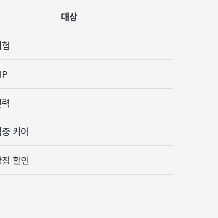
대상
체험
IP
인력
집중 케어
약정 할인