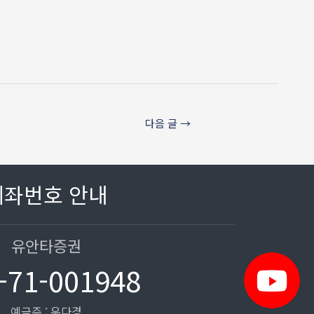
다음 글
→
계좌번호 안내
유안타증권
-71-001948
예금주 : 우다경