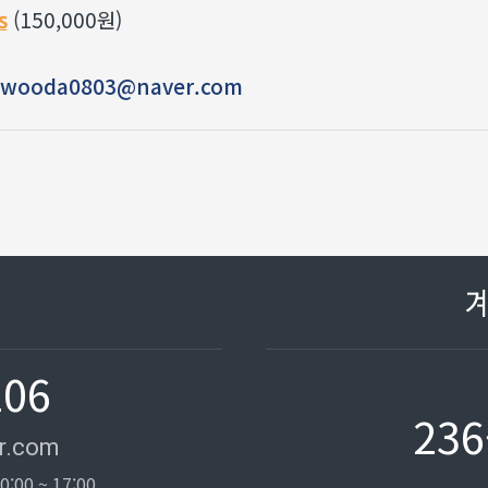
s
(150,000원)
 · wooda0803@naver.com
106
236
r.com
0:00 ~ 17:00