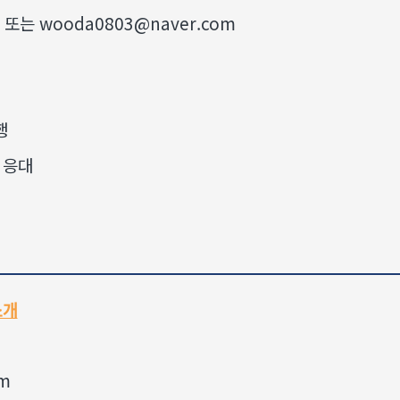
 또는 wooda0803@naver.com
행
 응대
소개
m