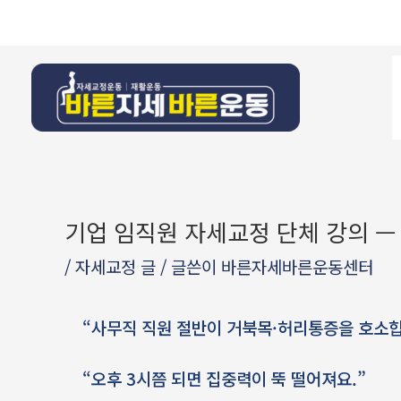
콘텐츠로
Post
건너뛰기
navigation
기업 임직원 자세교정 단체 강의 
/
자세교정 글
/ 글쓴이
바른자세바른운동센터
“사무직 직원 절반이 거북목·허리통증을 호소합
“오후 3시쯤 되면 집중력이 뚝 떨어져요.”