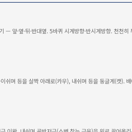
 — 앞·옆·뒤·반대옆. 5바퀴 시계방향·반시계방향. 천천히 
들이쉬며 등을 살짝 아래로(카우), 내쉬며 등을 둥글게(캣). 배
 이완, 내쉬며 골반저근(소변 참는 근육)을 위로 끌어올리는 