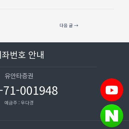
다음 글
→
계좌번호 안내
유안타증권
-71-001948
예금주 : 우다경