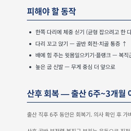
피해야 할 동작
한쪽 다리에 체중 싣기 (균형 잡으려고 한 다
다리 꼬고 앉기 — 골반 회전·치골 통증 ↑
배에 힘 주는 윗몸일으키기·플랭크 — 복직근 분리
높은 굽 신발 — 무게 중심 더 앞으로
산후 회복 — 출산 6주~3개월
출산 직후 6주 동안은 회복기. 의사 확인 후 
산후 골반 부정렬·복직근 분리는 운동으로 직접