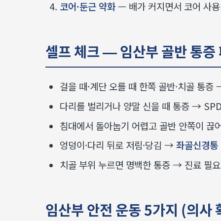
코어·둔근 약화
— 배가 커지면서 코어 사용
셀프 체크 — 임산부 골반 통증
걸을 때·계단 오를 때 한쪽 골반·치골 통증
다리를 벌리거나 양말 신을 때 통증 → SP
침대에서 돌아눕기 어렵고 골반 안쪽이 끊어질
엉덩이·다리 뒤로 저림·당김 →
좌골신경통
치골 부위 누르면 명백한 통증 → 진료 필요
임산부 안전 운동 5가지 (의사 