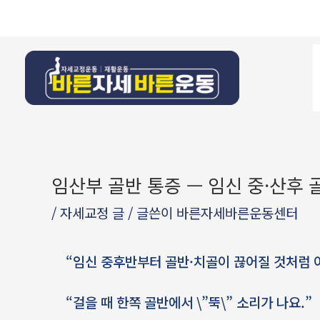
콘텐츠로
Post
건너뛰기
navigation
임산부 골반 통증 — 임신 중·산후 
/
자세교정 글
/ 글쓴이
바른자세바른운동센터
“임신 중후반부터 골반·치골이 끊어질 것처럼 
“걸을 때 한쪽 골반에서 \”뚝\” 소리가 나요.”