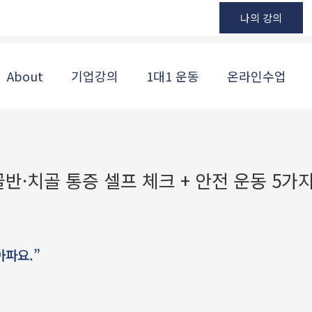
나의 강의
About
기업강의
1대1 운동
온라인수업
골반·치골 통증 셀프 체크 + 안전 운동 5가
아파요.”