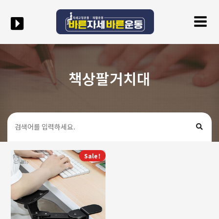
콘텐츠로
Mai
건너뛰기
Men
책상팔거치대
Sale!