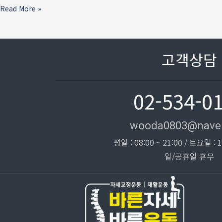
운동
Read More »
5가지
(회사에서
몰래)
고객상담
02-534-0
wooda0803@nave
평일 : 08:00 ~ 21:00 / 토요일 : 1
일/공휴일 휴무