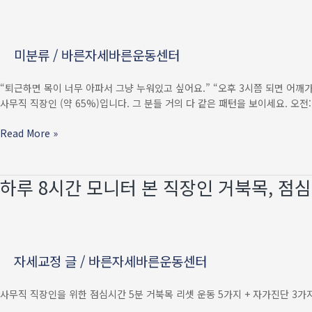
모니터
본
직장인
미분류
/
바른자세바른운동센터
거북목,
점심시간
5분
“퇴근하면 목이 너무 아파서 그냥 누워있고 싶어요.” “오후 3시쯤 되면 어깨가 
리셋
사무직 직장인 (약 65%)입니다. 그 분들 거의 다 같은 패턴을 보이세요. 오전:
운동
5가지
Read More »
(회사에서
몰래)
하루 8시간 모니터 본 직장인 거북목, 점심
하루
8시간
모니터
본
직장인
자세교정 글
/
바른자세바른운동센터
거북목,
점심시간
5분
사무직 직장인을 위한 점심시간 5분 거북목 리셋 운동 5가지 + 자가진단 3가지
리셋