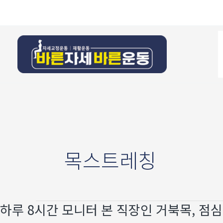
콘텐츠로
건너뛰기
목스트레칭
하루 8시간 모니터 본 직장인 거북목, 점심
하루
8시간