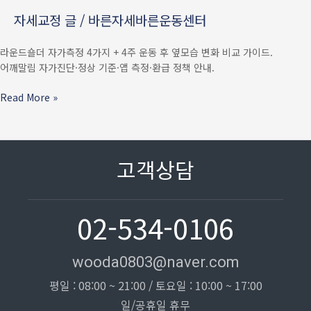
후
자세교정 글
/
바른자세바른운동센터
옆모습
변화
라운드숄더 자가측정 4가지 + 4주 운동 후 옆모습 변화 비교 가이드.
비교법
어깨말림 자가진단·정상 기준·앱 측정·환급 정책 안내.
—
어깨말림
Read More »
잡는
가이드
고객상담
02-534-0106
wooda0803@naver.com
평일 : 08:00 ~ 21:00 / 토요일 : 10:00 ~ 17:00
일/공휴일 휴무