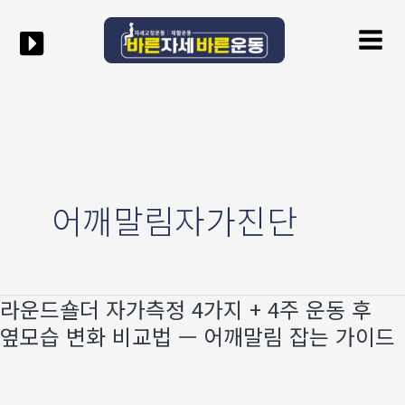
콘텐츠로
Mai
건너뛰기
Men
어깨말림자가진단
라운드숄더 자가측정 4가지 + 4주 운동 후
라운드숄더
자가측정
옆모습 변화 비교법 — 어깨말림 잡는 가이드
4가지
+
4주
운동