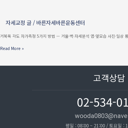
자가측정
방법
5가지
자세교정 글
/
바른자세바른운동센터
—
거울
·
거북목 각도 자가측정 5가지 방법 — 거울·벽·자세분석 앱·옆모습 사진·일상 통증
벽
·
Read More »
앱으로
1분
안에
확인
고객상담
02-534-0
wooda0803@nave
평일 : 08:00 ~ 21:00 / 토요일 : 1