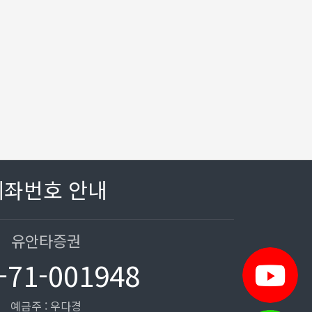
계좌번호 안내
유안타증권
-71-001948
예금주 : 우다경