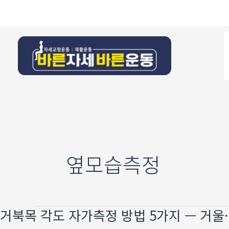
콘텐츠로
건너뛰기
옆모습측정
거북목 각도 자가측정 방법 5가지 — 거울·
거북목
각도