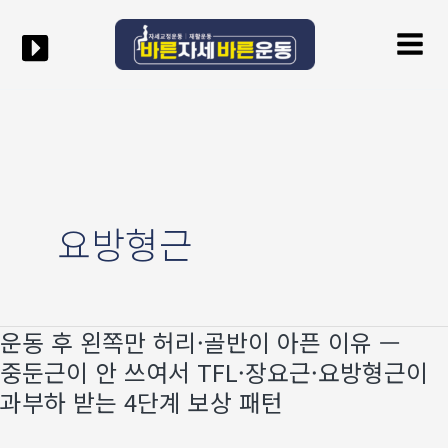
콘텐츠로
Mai
건너뛰기
Men
요방형근
운동 후 왼쪽만 허리·골반이 아픈 이유 —
운동
후
중둔근이 안 쓰여서 TFL·장요근·요방형근이
왼쪽만
과부하 받는 4단계 보상 패턴
허리
·
골반이