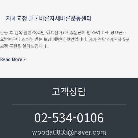
아픈
이유
자세교정 글
/
바른자세바른운동센터
—
중둔근이
운동 후 왼쪽 골반·허리만 아프신가요? 중둔근이 안 쓰여 TFL·장요근·
안
요방형근이 과부하 받는 보상 패턴이 원인입니다. 자가 진단 4가지와 5분
쓰여서
교정 루틴을 알려드립니다.
TFL·
장요근
Read More »
·
요방형근이
과부하
받는
고객상담
4단계
보상
패턴
02-534-0106
wooda0803@naver.com