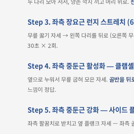
두 다리 모아 서서, 양손 깍지 끼고 머리 위로.
Step 3. 좌측 장요근 런지 스트레치 (6
무릎 꿇기 자세 → 왼쪽 다리를 뒤로 (오른쪽 무릎
30초 × 2회.
Step 4. 좌측 중둔근 활성화 — 클램셸 
옆으로 누워서 무릎 굽혀 모은 자세.
골반을 뒤
느낌이 정답.
Step 5. 좌측 중둔근 강화 — 사이드 
좌측 팔꿈치로 받치고 옆 플랭크 자세 — 좌측 골