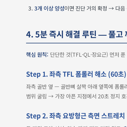
3개 이상 양성
이면 진단 거의 확정 → 다음
4. 5분 즉시 해결 루틴 — 풀고
핵심 원칙:
단단한 것(TFL·QL·장요근) 먼저 
Step 1. 좌측 TFL 폼롤러 해소 (60초)
좌측 골반 옆 — 골반뼈 살짝 아래 옆쪽에 폼롤러
범위 굴림 → 가장 아픈 지점에서 20초 정지 호
Step 2. 좌측 요방형근 측면 스트레치 