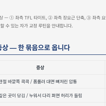
 — ① 좌측 TFL 타이트, ② 좌측 장요근 단축, ③ 좌측 
작할 수 있는 자가 교정 루틴을 안내합니다.
 증상 — 한 묶음으로 옵니다
증상
관절 바깥쪽 콕콕 / 폼롤러 대면 뼈저린 압통
깊은 곳이 당김 / 누워서 다리 펴면 허리가 들림