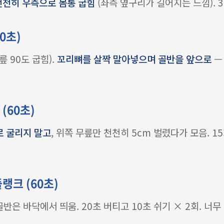
천천히 우측으로 몸통 굽힘
(좌측 옆구리가 길어지는 느낌). 3
0초)
 90도 굽힘).
꼬리뼈를 살짝 말아넣으며 골반을 앞으로
—
(60초)
로 굴리지 말고
, 위쪽 무릎만 천천히 5cm 벌렸다가 모음. 1
플랭크 (60초)
반은 바닥에서 띄움. 20초 버티고 10초 쉬기 × 2회. 너