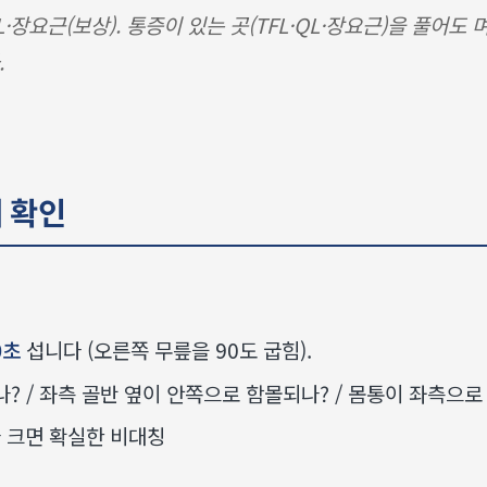
L·장요근(보상). 통증이 있는 곳(TFL·QL·장요근)을 풀어도
.
에 확인
0초
섭니다 (오른쪽 무릎을 90도 굽힘).
 / 좌측 골반 옆이 안쪽으로 함몰되나? / 몸통이 좌측으로
 크면 확실한 비대칭