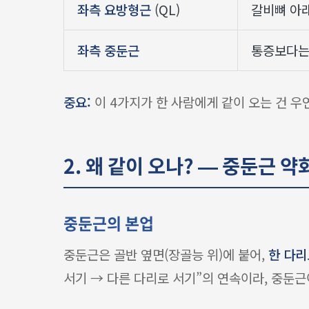
좌측 요방형근
(QL)
갈비뼈 아래
좌측 중둔근
통증보다는 
중요:
이 4가지가 한 사람에게 같이 오는 건 우
2. 왜 같이 오나? — 중둔근 약
중둔근의 본업
중둔근은 골반 옆면(장골능 위)에 붙어,
한 다리
서기 → 다른 다리로 서기”의 연속이라, 중둔근