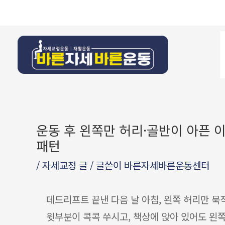
콘텐츠로
Post
건너뛰기
navigation
운동 후 왼쪽만 허리·골반이 아픈 이
패턴
/
자세교정 글
/ 글쓴이
바른자세바른운동센터
데드리프트 끝낸 다음 날 아침, 왼쪽 허리만 묵
윗부분이 콕콕 쑤시고, 책상에 앉아 있어도 왼쪽