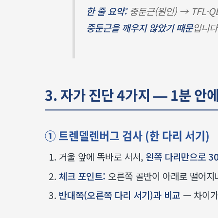
한 줄 요약:
중둔근(원인) → TFL·Q
중둔근을 깨우지 않았기 때문
입니다
3. 자가 진단 4가지 — 1분 안
① 트렌델렌버그 검사 (한 다리 서기)
거울 앞에 똑바로 서서,
왼쪽 다리만으로 3
체크 포인트:
오른쪽 골반이 아래로 떨어지나?
반대쪽(오른쪽 다리 서기)과 비교
— 차이가