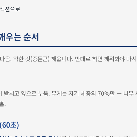
 섹션으로
 깨우는 순서
푼 다음, 약한 것(중둔근) 깨웁니다. 반대로 하면 깨워봐야 다
 받치고 옆으로 누움. 무게는 자기 체중의 70%만 — 너무 
흡.
(60초)