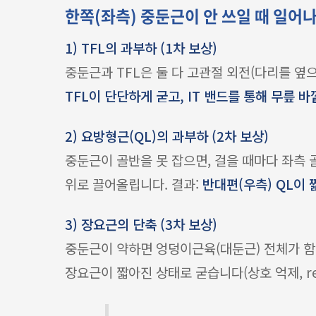
한쪽(좌측) 중둔근이 안 쓰일 때 일어
1) TFL의 과부하 (1차 보상)
중둔근과 TFL은 둘 다 고관절 외전(다리를 옆으
TFL이 단단하게 굳고, IT 밴드를 통해 무릎 
2) 요방형근(QL)의 과부하 (2차 보상)
중둔근이 골반을 못 잡으면, 걸을 때마다 좌측
위로 끌어올립니다. 결과:
반대편(우측) QL이 
3) 장요근의 단축 (3차 보상)
중둔근이 약하면 엉덩이근육(대둔근) 전체가 함
장요근이 짧아진 상태로 굳습니다(상호 억제, recipr