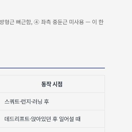
요방형근 뻐근함, ④ 좌측 중둔근 미사용 — 이 한
동작 시점
스쿼트·런지·러닝 후
데드리프트·앉아있던 후 일어설 때