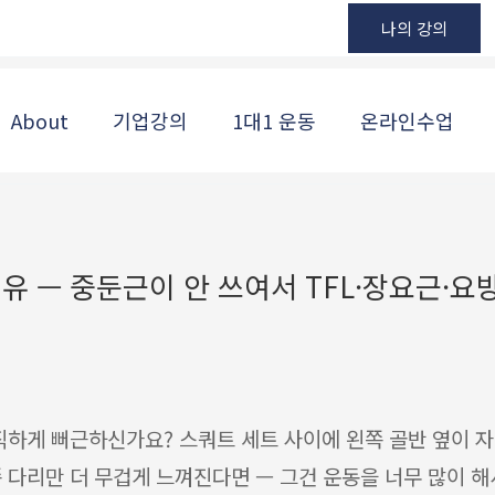
나의 강의
About
기업강의
1대1 운동
온라인수업
유 — 중둔근이 안 쓰여서 TFL·장요근·요
직하게 뻐근하신가요? 스쿼트 세트 사이에 왼쪽 골반 옆이 
 다리만 더 무겁게 느껴진다면 — 그건 운동을 너무 많이 해