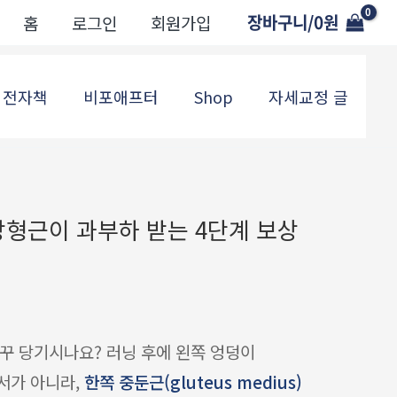
장바구니/
0
원
홈
로그인
회원가입
전자책
비포애프터
Shop
자세교정 글
방형근이 과부하 받는 4단계 보상
자꾸 당기시나요? 러닝 후에 왼쪽 엉덩이
서가 아니라,
한쪽 중둔근(gluteus medius)