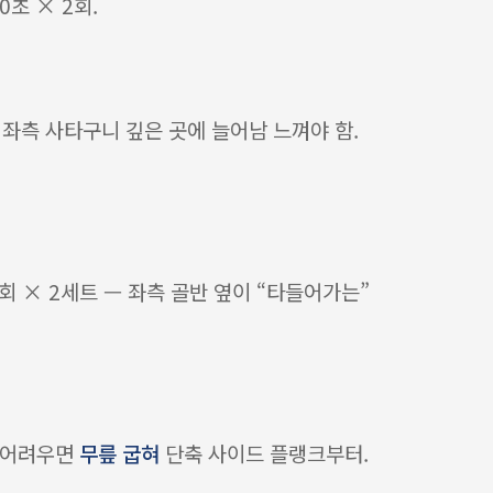
0초 × 2회.
 좌측 사타구니 깊은 곳에 늘어남 느껴야 함.
5회 × 2세트 — 좌측 골반 옆이 “타들어가는”
무 어려우면
무릎 굽혀
단축 사이드 플랭크부터.