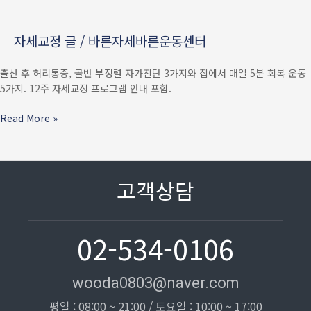
—
골반
자세교정 글
/
바른자세바른운동센터
·
요추
출산 후 허리통증, 골반 부정렬 자가진단 3가지와 집에서 매일 5분 회복 운동
자가진단
5가지. 12주 자세교정 프로그램 안내 포함.
3가지
+
Read More »
집에서
5분
회복
운동
고객상담
02-534-0106
wooda0803@naver.com
평일 : 08:00 ~ 21:00 / 토요일 : 10:00 ~ 17:00