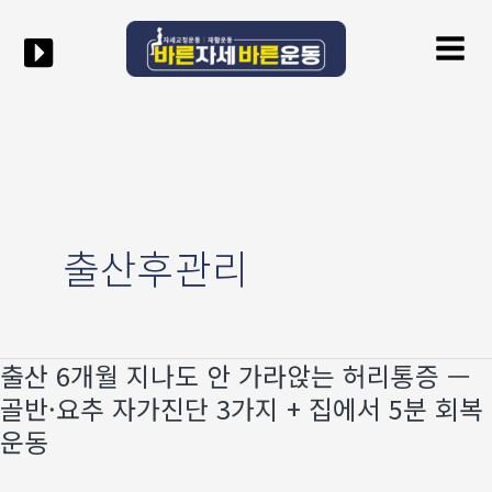
콘텐츠로
Mai
건너뛰기
Men
출산후관리
출산 6개월 지나도 안 가라앉는 허리통증 —
출산
6개월
골반·요추 자가진단 3가지 + 집에서 5분 회복
지나도
운동
안
가라앉는
허리통증