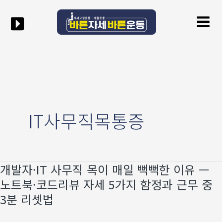
콘텐츠로
Mai
건너뛰기
Men
IT사무직목통증
개발자·IT 사무직 목이 매일 뻑뻑한 이유 —
개발자
·IT
노트북·코드리뷰 자세 5가지 함정과 근무 중
사무직
3분 리셋법
목이
매일
뻑뻑한