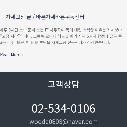
이유
—
자세교정 글
/
바른자세바른운동센터
노트북
·
하루 8시간 코드·문서 보는 IT 사무직이 목이 매일 뻑뻑한 이유는 자세보다
코드리뷰
“고정 시간”입니다. 노트북·모니터·헤드셋·회의 자세 5가지 함정과 근무 중
자세
3분 리셋, 퇴근 후 10분 루틴을 자세교정 전문센터가 정리했습니다.
5가지
함정과
Read More »
근무
중
3분
리셋법
고객상담
02-534-0106
wooda0803@naver.com