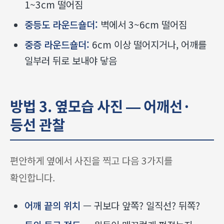
1~3cm 떨어짐
중등도 라운드숄더:
벽에서 3~6cm 떨어짐
중증 라운드숄더:
6cm 이상 떨어지거나, 어깨를
일부러 뒤로 보내야 닿음
방법 3. 옆모습 사진 — 어깨선·
등선 관찰
편안하게 옆에서 사진을 찍고 다음 3가지를
확인합니다.
어깨 끝의 위치
— 귀보다 앞쪽? 일직선? 뒤쪽?