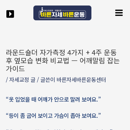
콘텐츠로
Post
Mai
건너뛰기
navigation
Men
라운드숄더 자가측정 4가지 + 4주 운동
후 옆모습 변화 비교법 — 어깨말림 잡는
가이드
/
자세교정 글
/ 글쓴이
바른자세바른운동센터
“옷 입었을 때 어깨가 안으로 말려 보여요.”
“등이 좀 굽어 보이고 가슴이 좁아 보여요.”