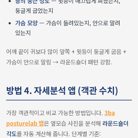
등의 둥근 정도
— 윗등이 매끄럽게 펴졌는지,
둥글게 굽었는지
가슴 모양
— 가슴이 들려있는지, 안으로 말려
있는지
어깨 끝이 귀보다 많이 앞쪽 + 윗등이 둥글게 굽음 +
가슴이 안으로 말림 → 라운드숄더 패턴 강함.
방법 4. 자세분석 앱 (객관 수치)
가장 객관적이고 비교 가능한 방법입니다.
3ba
posturelab 앱
은 옆모습 사진을 분석해
라운드숄더
각도
를 자동 계산해 줍니다. 단계별 기준: